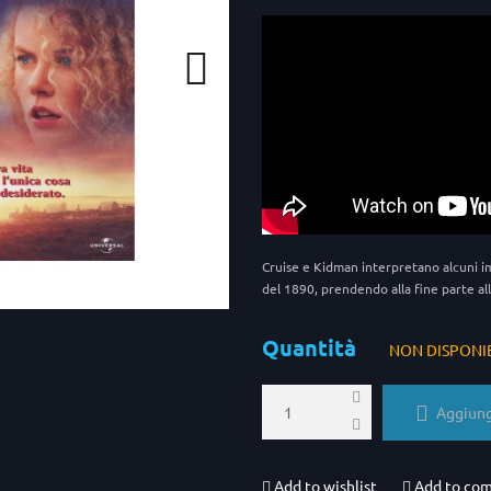
Cruise e Kidman interpretano alcuni imm
del 1890, prendendo alla fine parte all
Quantità
NON DISPONI
Aggiungi
Add to wishlist
Add to co