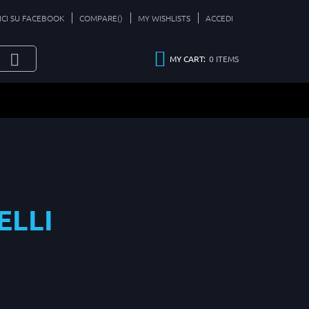
ICI SU FACEBOOK
COMPARE(
)
MY WISHLISTS
ACCEDI
0
ITEMS
MY CART:
ELLI