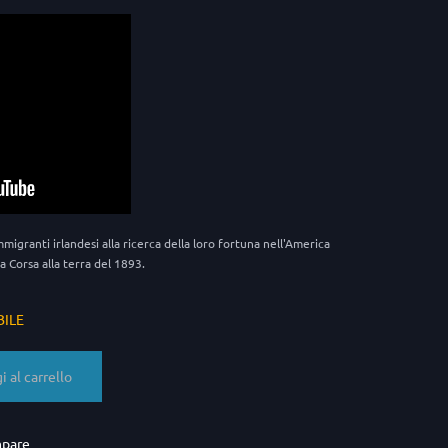
igranti irlandesi alla ricerca della loro fortuna nell'America
a Corsa alla terra del 1893.
BILE
 al carrello
mpare