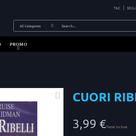
T&C
SEGU
O
PROMO
CUORI RIB
3,99 €
Tasse incluse