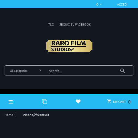
ACCEDI
T&C
SEGUICI SU FACEBOOK
0
MY CART:
Home
Azione/Avventura