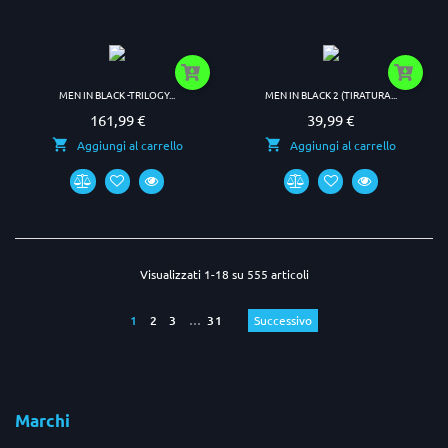
MEN IN BLACK -TRILOGY...
MEN IN BLACK 2 (TIRATURA...
161,99 €
39,99 €
Prezzo
Prezzo
Aggiungi al carrello
Aggiungi al carrello
Visualizzati 1-18 su 555 articoli
1
2
3
…
31
Successivo
Marchi