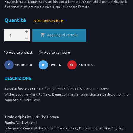
Elizabeth sia un fantasma e vorrebbe aiutarla ad andare nell'aldilà mentre Elizabeth
è convinta di essere ancora viva. E tra i due nasce l'amore.
Quantità
NON DISPONIBILE
Aggiungi al carrello
Add to wishlist
Add to compare
CONDIVIDI
TWITTA
PINTEREST
DESCRIZIONE
Se solo fosse vero
è un film del 2005 di Mark Waters, con Reese
Witherspoon e Mark Ruffalo. È una commedia romantica tratta dall'omonimo
romanzo di Marc Levy.
Titolo
originale
: Just Like Heaven
Regia
: Mark Waters
Interpreti
: Reese Witherspoon, Mark Ruffalo, Donald Logue, Dina Spybey,