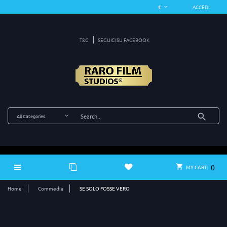
ACCEDI
T&C
SEGUICI SU FACEBOOK
0
MY CART:
Home
Commedia
SE SOLO FOSSE VERO