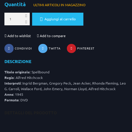
Quantità
ULTIMI ARTICOLI IN MAGAZZINO
Aggiungi al carrello
Add to wishlist
Add to compare
CONDIVIDI
TWITTA
PINTEREST
DESCRIZIONE
Titolo originale
: Spellbound
Regia
: Alfred Hitchcock
Interpreti
: Ingrid Bergman, Gregory Peck, Jean Acker, Rhonda Fleming, Leo
G. Carroll, Wallace Ford, John Emery, Norman Lloyd, Alfred Hitchcock
Anno
: 1945
Formato
: DVD
DETTAGLI DEL PRODOTTO