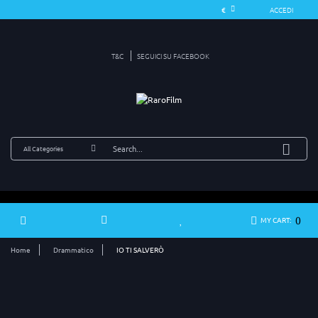
ACCEDI
T&C
SEGUICI SU FACEBOOK
0
MY CART:
Home
Drammatico
IO TI SALVERÒ