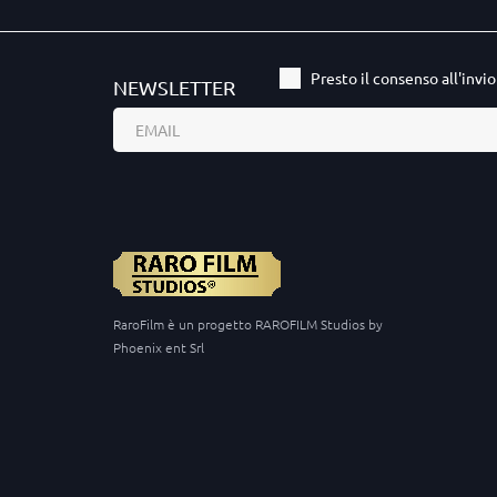
Presto il consenso all'invi
NEWSLETTER
RaroFilm è un progetto RAROFILM Studios by
Phoenix ent Srl