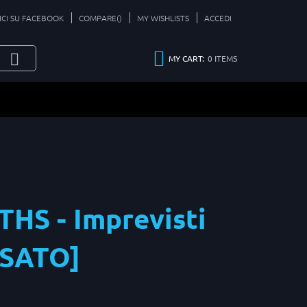
ICI SU FACEBOOK
COMPARE(
)
MY WISHLISTS
ACCEDI
0
ITEMS
MY CART:
HS - Imprevisti
USATO]