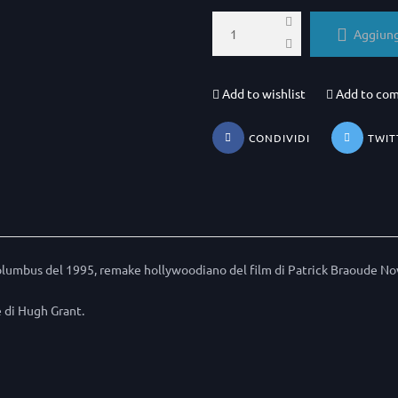
Aggiungi
Add to wishlist
Add to co
CONDIVIDI
TWIT
Columbus del 1995, remake hollywoodiano del film di Patrick Braoude N
e di Hugh Grant.