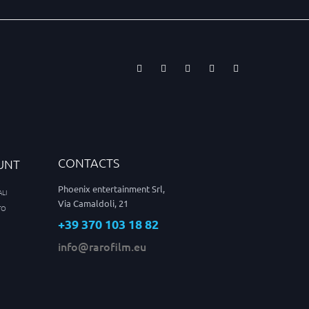
CONTACTS
UNT
Phoenix entertainment Srl,
LI
Via Camaldoli, 21
TO
+39 370 103 18 82
info@rarofilm.eu