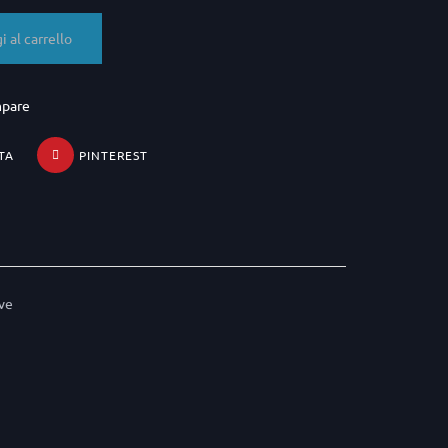
 al carrello
mpare
TA
PINTEREST
ove