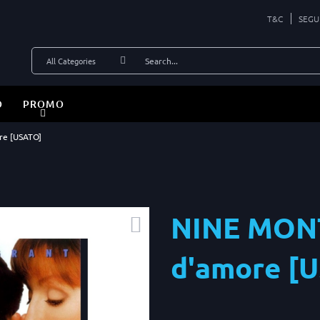
T&C
SEGU
O
PROMO
re [USATO]
NINE MONT
d'amore [