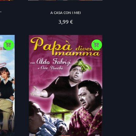
..
A CASA CON I MIEI
3,99 €
Prezzo