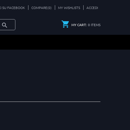
CI SU FACEBOOK
COMPARE(
0
)
MY WISHLISTS
ACCEDI
0
ITEMS
MY CART: