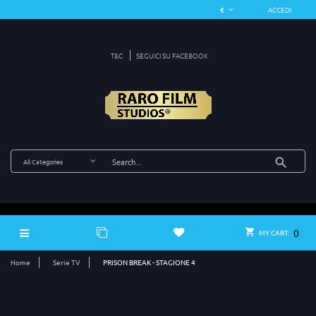
ACCEDI
T&C
SEGUICI SU FACEBOOK
0
MY CART:
Home
Serie TV
PRISON BREAK - STAGIONE 4