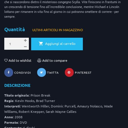
che si nascondono dietro il misterioso congegno Scylla. Vite finiscono in frantumi in
un crescendo di tensione fino all'incredibile conclusione, mentre Michael e Lincoln
lottano per rimanere in vita fino al giorno in cui potranno smettere di correre - per
sempre.
Quantità
ULTIMI ARTICOLI IN MAGAZZINO
Aggiungi al carrello
Add to wishlist
Add to compare
CONDIVIDI
TWITTA
PINTEREST
DESCRIZIONE
Titolo originale
: Prison Break
Regia
: Kevin Hooks, Brad Turner
Interpreti
: Wentworth Miller, Dominic Purcell, Amaury Nolasco, Wade
Williams, Robert Knepper, Sarah Wayne Callies
Anno
: 2008
Formato
: DVD
Contenuto
: 6 dischi