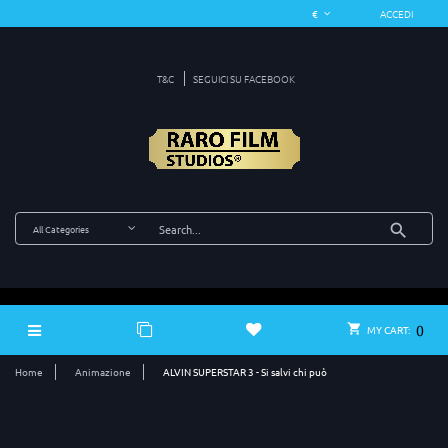
ACCEDI
T&C
SEGUICI SU FACEBOOK
0
MY CART:
Home
Animazione
ALVIN SUPERSTAR 3 - Si salvi chi può