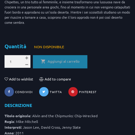
Chipettes, un trio tutto al femminile, e insieme trasformano una lussuosa nave da
crociera in una personale area giochi, fino al momento in cui non vengono catapultati
fuori bordo e approdano su un'isola deserta. Mentre i sei scoiattoli studiano un modo
per riuscire a tornare a casa, scoprono che il loro approdo non è poi così deserto
come sembra.
Quantità
NON DISPONIBILE
Aggiungi al carrello
Add to wishlist
Add to compare
CONDIVIDI
TWITTA
PINTEREST
DESCRIZIONE
Titolo originale
: Alvin and the Chipmunks: Chip-Wrecked
Regia
: Mike Mitchell
Interpreti
: Jason Lee, David Cross, Jenny Slate
Anno
: 2011