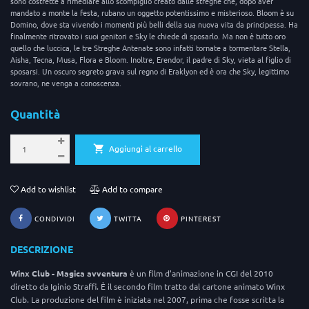
sono costrette a rimediare allo scompiglio creato dalle streghe che, dopo aver
mandato a monte la festa, rubano un oggetto potentissimo e misterioso. Bloom è su
Domino, dove sta vivendo i momenti più belli della sua nuova vita da principessa. Ha
finalmente ritrovato i suoi genitori e Sky le chiede di sposarlo. Ma non è tutto oro
quello che luccica, le tre Streghe Antenate sono infatti tornate a tormentare Stella,
Aisha, Tecna, Musa, Flora e Bloom. Inoltre, Erendor, il padre di Sky, vieta al figlio di
sposarsi. Un oscuro segreto grava sul regno di Eraklyon ed è ora che Sky, legittimo
sovrano, ne venga a conoscenza.
Quantità
Aggiungi al carrello
Add to wishlist
Add to compare
CONDIVIDI
TWITTA
PINTEREST
DESCRIZIONE
Winx Club - Magica avventura
è un film d'animazione in CGI del 2010
diretto da Iginio Straffi. È il secondo film tratto dal cartone animato Winx
Club. La produzione del film è iniziata nel 2007, prima che fosse scritta la