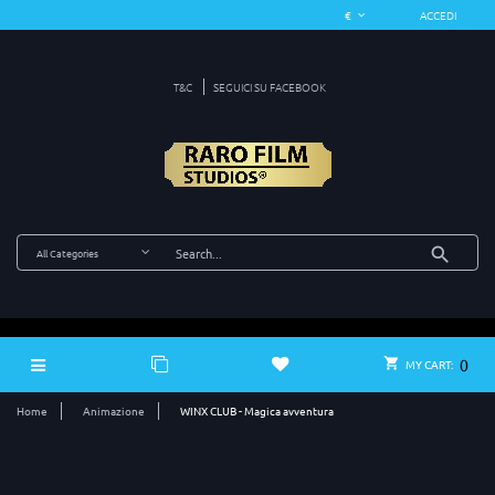
ACCEDI
T&C
SEGUICI SU FACEBOOK
0
MY CART:
Home
Animazione
WINX CLUB - Magica avventura