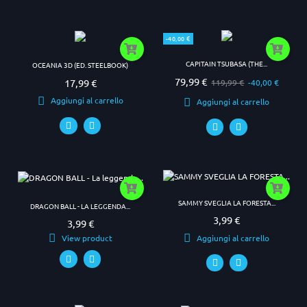
-40,00 €
CAPITAIN TSUBASA (THE...
OCEANIA 3D (ED. STEELBOOK)
79,99 €
17,99 €
Prezzo base
Prezzo
119,99 €
-40,00 €
Prezzo
Aggiungi al carrello
Aggiungi al carrello
SAMMY SVEGLIA LA FORESTA...
DRAGON BALL - LA LEGGENDA...
3,99 €
Prezzo
3,99 €
Prezzo
View product
Aggiungi al carrello