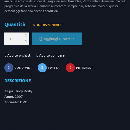
amici. Le amiche del cuore di Fragolina sono Pandolce, Zenzerella e Arancina, ma col
progredire della storia il numero aumenterà sempre più, sebbene molti di questi
personaggi facciano poche apparizioni.
Quantità
NON DISPONIBILE
Aggiungi al carrello
Add to wishlist
Add to compare
CONDIVIDI
TWITTA
PINTEREST
DESCRIZIONE
Regia
: Judy Reilly
Anno
: 2007
Formato
: DVD