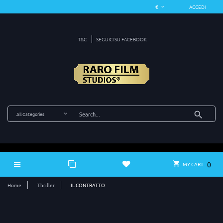
ACCEDI
T&C
SEGUICI SU FACEBOOK
0
MY CART:
Home
Thriller
IL CONTRATTO