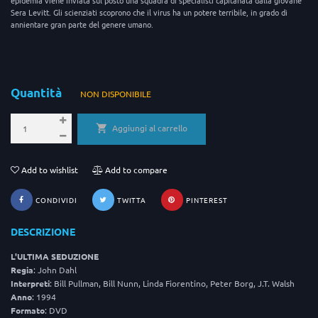
Sera Levitt. Gli scienziati scoprono che il virus ha un potere terribile, in grado di
annientare gran parte del genere umano.
Quantità
NON DISPONIBILE
Aggiungi al carrello
Add to wishlist
Add to compare
CONDIVIDI
TWITTA
PINTEREST
DESCRIZIONE
L'ULTIMA SEDUZIONE
Regia
: John Dahl
Interpreti
: Bill Pullman, Bill Nunn, Linda Fiorentino, Peter Borg, J.T. Walsh
Anno
: 1994
Formato
: DVD