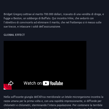
Bridget Gregory sottrae al marito 700.000 dollari, ricavato di una vendita di droga, e
fugge a Beston, un sobborgo di Buffalo. Qui incontra Mike, che sedurrà con
l'obiettivo di convincerlo ad eliminare il marito, che nel frattempo si è messo sulle
sue tracce, e intascare i soldi dell'assicurazione.
GLOBAL EFFECT
Nella soffocante giungla dell'Africa meridionale un letale microrganismo incontra la
razza umana per la prima volta e, con una rapidità impressionante, si diffonde per
chilometri e chilometri, sterminando l'intera popolazione. Per contenere la terribile
epidemia viene inviata sul posto una squadra di specialisti capitanata dalla giovane