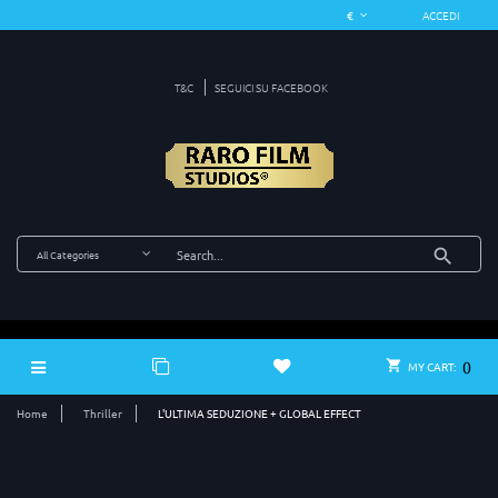
ACCEDI
T&C
SEGUICI SU FACEBOOK
0
MY CART:
Home
Thriller
L'ULTIMA SEDUZIONE + GLOBAL EFFECT