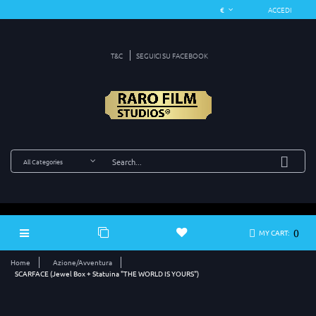
ACCEDI
T&C
SEGUICI SU FACEBOOK
0
MY CART:
Home
Azione/Avventura
SCARFACE (Jewel Box + Statuina "THE WORLD IS YOURS")