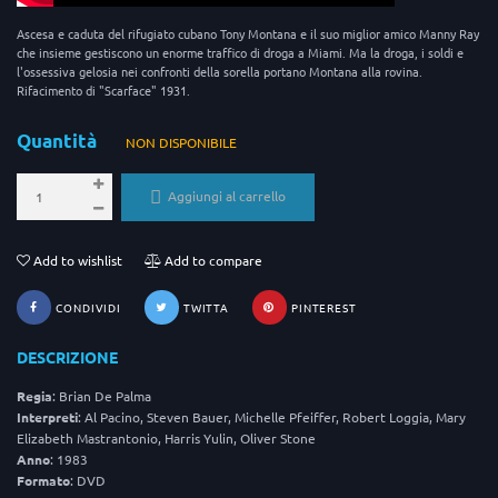
Ascesa e caduta del rifugiato cubano Tony Montana e il suo miglior amico Manny Ray
che insieme gestiscono un enorme traffico di droga a Miami. Ma la droga, i soldi e
l'ossessiva gelosia nei confronti della sorella portano Montana alla rovina.
Rifacimento di "Scarface" 1931.
Quantità
NON DISPONIBILE
Aggiungi al carrello
Add to wishlist
Add to compare
CONDIVIDI
TWITTA
PINTEREST
DESCRIZIONE
Regia
: Brian De Palma
Interpreti
: Al Pacino, Steven Bauer, Michelle Pfeiffer, Robert Loggia, Mary
Elizabeth Mastrantonio, Harris Yulin, Oliver Stone
Anno
: 1983
Formato
: DVD