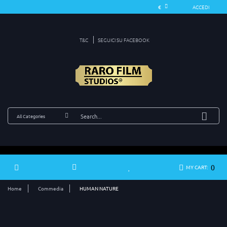
ACCEDI
T&C
SEGUICI SU FACEBOOK
0
MY CART:
Home
Commedia
HUMAN NATURE