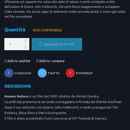
riflessione sul rapporto tra uomo allo stato di natura e uomo civilizzato scritta
dall'autore di Essere John Malkovich, che però fatica maggiormente a sviluppare
l'idea centrale. Ma alcuni segni di cedimento (nella seconda parte) si erano già notati
nel film precedente.
Quantità
NON DISPONIBILE
Aggiungi al carrello
Add to wishlist
Add to compare
CONDIVIDI
TWITTA
PINTEREST
DESCRIZIONE
Human Nature
è un film del 2001 diretto da Michel Gondry.
La pellicola presenta la seconda sceneggiatura firmata da Charlie Kaufman
dopo il suo debutto con Essere John Malkovich, e vede protagonisti Tim
Robbins, Rhys Ifans e Patricia Arquette.
Il film è stato presentato fuori concorso al 54º Festival di Cannes.