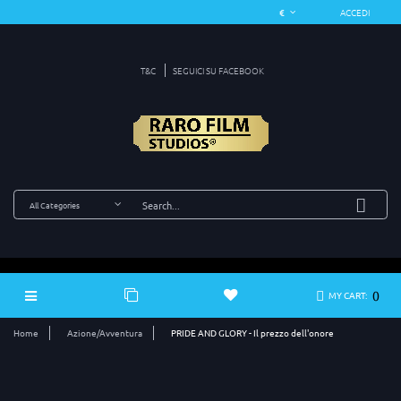
ACCEDI
T&C
SEGUICI SU FACEBOOK
0
MY CART:
Home
Azione/Avventura
PRIDE AND GLORY - Il prezzo dell'onore