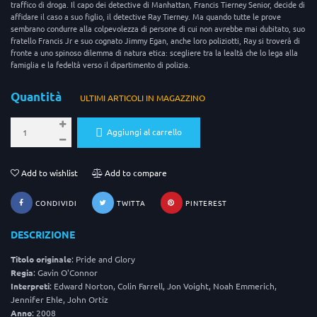
traffico di droga. Il capo dei detective di Manhattan, Francis Tierney Senior, decide di
affidare il caso a suo figlio, il detective Ray Tierney. Ma quando tutte le prove
sembrano condurre alla colpevolezza di persone di cui non avrebbe mai dubitato, suo
fratello Francis Jr e suo cognato Jimmy Egan, anche loro poliziotti, Ray si troverà di
fronte a uno spinoso dilemma di natura etica: scegliere tra la lealtà che lo lega alla
famiglia e la fedeltà verso il dipartimento di polizia.
Quantità
ULTIMI ARTICOLI IN MAGAZZINO
Aggiungi al carrello
Add to wishlist
Add to compare
CONDIVIDI
TWITTA
PINTEREST
DESCRIZIONE
Titolo originale
: Pride and Glory
Regia
: Gavin O'Connor
Interpreti
: Edward Norton, Colin Farrell, Jon Voight, Noah Emmerich,
Jennifer Ehle, John Ortiz
Anno
: 2008