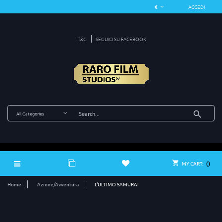
ACCEDI
T&C
SEGUICI SU FACEBOOK
0
MY CART:
Home
Azione/Avventura
L'ULTIMO SAMURAI