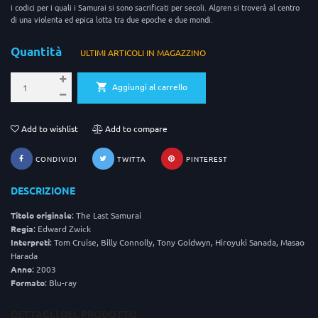
i codici per i quali i Samurai si sono sacrificati per secoli. Algren si troverà al centro
di una violenta ed epica lotta tra due epoche e due mondi.
Quantità
ULTIMI ARTICOLI IN MAGAZZINO
Aggiungi al carrello
Add to wishlist
Add to compare
CONDIVIDI
TWITTA
PINTEREST
DESCRIZIONE
Titolo originale
: The Last Samurai
Regia
: Edward Zwick
Interpreti
: Tom Cruise, Billy Connolly, Tony Goldwyn, Hiroyuki Sanada, Masao
Harada
Anno
: 2003
Formato
: Blu-ray
DETTAGLI DEL PRODOTTO