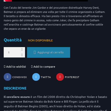
Con l'aiuto del tenente Jim Gordon e del procuratore distrettuale Harvey Dent,
Batman si prepara ad eliminare una volta per tutte il crimine organizzato a Gotham.
Il terzetto si dimostra efficace. Ma ben presto i tre si troveranno ad affrontare un
nuovo genio del crimine in ascesa, noto come Joker, che fa precipitare Gotham
nell'anarchia e costringe Batman ad avvicinarsi pericolosamente al confine sottile
che separa un eroe da un vigilante.
Quantità
NON DISPONIBILE
Aggiungi al carrello
Add to wishlist
Add to compare
CONDIVIDI
TWITTA
PINTEREST
DESCRIZIONE
Il cavaliere oscuro
è un film del 2008 diretto da Christopher Nolan e basato
sul supereroe Batman ideato da Bob Kane e Bill Finger. La pellicola è il
seguito di Batman Begins (2005), anch'esso diretto da Nolan, ed è stata
preceduta dal film direct-to-video Batman: Il cavaliere di Gotham, raccolta di