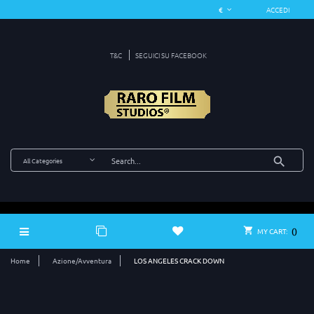
ACCEDI
T&C
SEGUICI SU FACEBOOK
0
MY CART:
Home
Azione/Avventura
LOS ANGELES CRACK DOWN