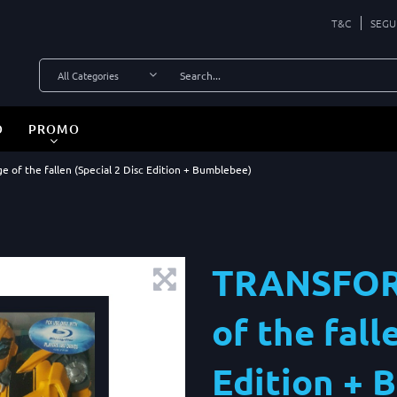
T&C
SEGU
O
PROMO
f the fallen (Special 2 Disc Edition + Bumblebee)
TRANSFOR
of the fall
Edition + 