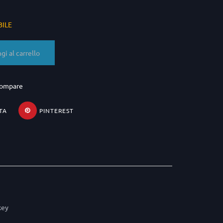
BILE
gi al carrello
compare
TA
PINTEREST
key