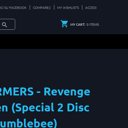
ICI SU FACEBOOK
COMPARE(
)
MY WISHLISTS
ACCEDI
0
ITEMS
MY CART:
MERS - Revenge
en (Special 2 Disc
Bumblebee)