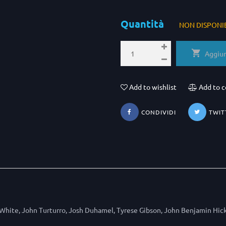
Quantità
NON DISPONI
Aggiun
Add to wishlist
Add to 
CONDIVIDI
TWIT
e White, John Turturro, Josh Duhamel, Tyrese Gibson, John Benjamin Hic