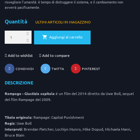
risvegliare l'umanità: è tempo di distruggere il sistema, e il cambiamento non
avverrà pacificamente.
Quantità
ULTIMI ARTICOLI IN MAGAZZINO
Aggiungi al carrello
Add to wishlist
Add to compare
CONDIVIDI
TWITTA
PINTEREST
DESCRIZIONE
Rampage - Giustizia capitale
è un film del 2014 diretto da Uwe Boll, sequel
del film Rampage del 2009.
Titolo
originale
: Rampage: Capital Punishment
Regia
: Uwe Boll
Interpreti
: Brendan Fletcher, Lochlyn Munro, Mike Dopud, Michaela Mann,
Bruce Blain