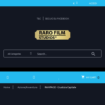
ACCEDI
T&C
SEGUICI SU FACEBOOK
0
MY CART:
Home
Azione/Avventura
RAMPAGE - Giustizia Capitale