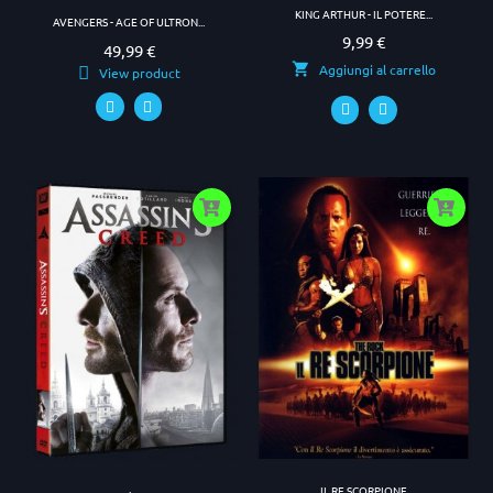
KING ARTHUR - IL POTERE...
AVENGERS - AGE OF ULTRON...
9,99 €
Prezzo
49,99 €
Prezzo
Aggiungi al carrello
View product
IL RE SCORPIONE