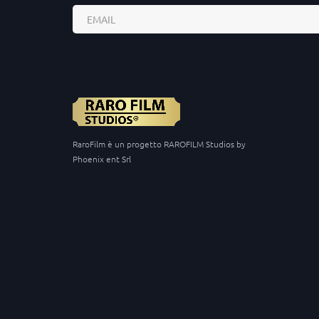
RaroFilm è un progetto RAROFILM Studios by
Phoenix ent Srl