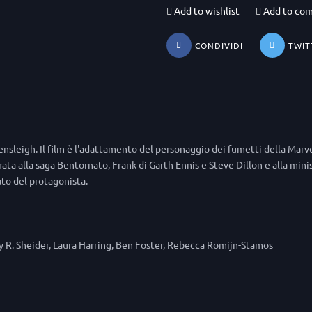
Add to wishlist
Add to co
CONDIVIDI
TWIT
nsleigh. Il film è l'adattamento del personaggio dei fumetti della Marv
rata alla saga Bentornato, Frank di Garth Ennis e Steve Dillon e alla mini
uto del protagonista.
oy R. Sheider, Laura Harring, Ben Foster, Rebecca Romijn-Stamos