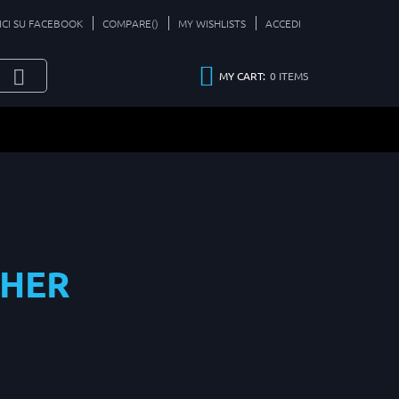
ICI SU FACEBOOK
COMPARE(
)
MY WISHLISTS
ACCEDI
0
ITEMS
MY CART:
SHER