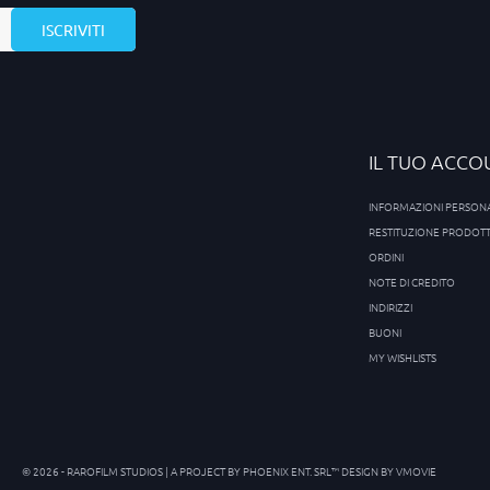
IL TUO ACCO
INFORMAZIONI PERSONA
RESTITUZIONE PRODOT
ORDINI
NOTE DI CREDITO
INDIRIZZI
BUONI
MY WISHLISTS
© 2026 - RAROFILM STUDIOS | A PROJECT BY
PHOENIX ENT. SRL™
DESIGN BY
VMOVIE