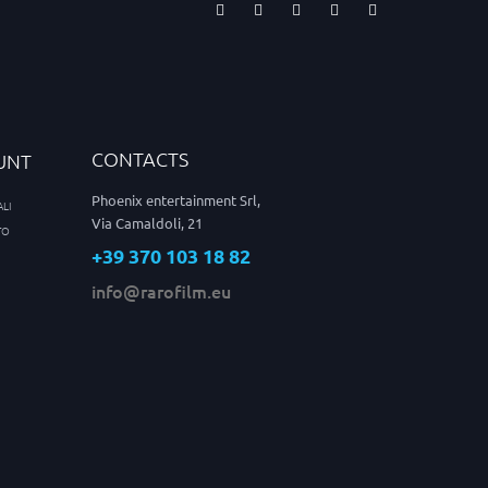
CONTACTS
UNT
Phoenix entertainment Srl,
LI
Via Camaldoli, 21
TO
+39 370 103 18 82
info@rarofilm.eu