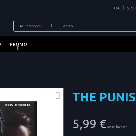
T&C
SEGU
O
PROMO
THE PUNI
5,99 €
Tasse incluse