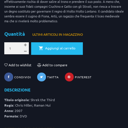
effettivamente rischia di dover salire al trono e prendere il suo posto. A meno che,
insieme ai suoi fidati compagni Ciuchino e Gatto con gli Stivali, non riesca a trovare
un degno sostituto per governare il regno di Molto Molto Lontano. Il candidato ideale
sembra essere il cugino di Fiona, Artù, un ragazzo che frequenta il liceo medievale
ma che si rivelerà molto problematico.
Quantità
ULTIMI ARTICOLI IN MAGAZZINO
Aggiungi al carrello
Add to wishlist
Add to compare
CONDIVIDI
TWITTA
PINTEREST
DESCRIZIONE
Titolo originale
: Shrek the Third
Regia
: Chris Miller, Raman Hui
Anno
: 2007
Formato
: DVD