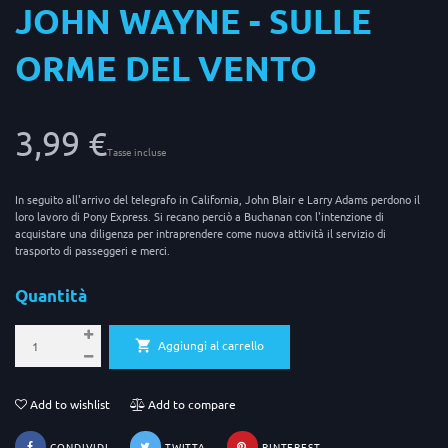
JOHN WAYNE - SULLE
ORME DEL VENTO
3,99 €
Tasse incluse
In seguito all'arrivo del telegrafo in California, John Blair e Larry Adams perdono il
loro lavoro di Pony Express. Si recano perciò a Buchanan con l'intenzione di
acquistare una diligenza per intraprendere come nuova attività il servizio di
trasporto di passeggeri e merci.
Quantità
Aggiungi al carrello
Add to wishlist
Add to compare
CONDIVIDI
TWITTA
PINTEREST