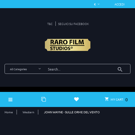
ACCEDI
T&C
SEGUICI SU FACEBOOK
0
MY CART:
Home
Western
JOHN WAYNE - SULLE ORME DEL VENTO