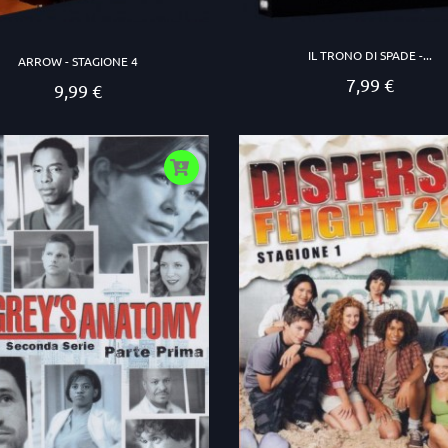
IL TRONO DI SPADE -...
ARROW - STAGIONE 4
7,99 €
Prezzo
9,99 €
Prezzo