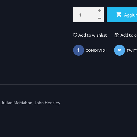
Aggiun
Add to wishlist
Add to 
CONDIVIDI
TWIT
z, Julian McMahon, John Hensley