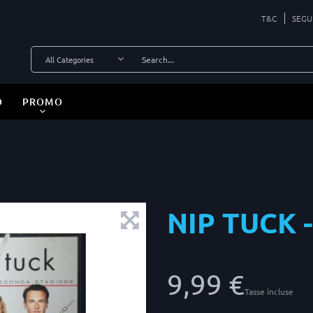
T&C
SEGU
O
PROMO
NIP TUCK -
9,99 €
Tasse incluse