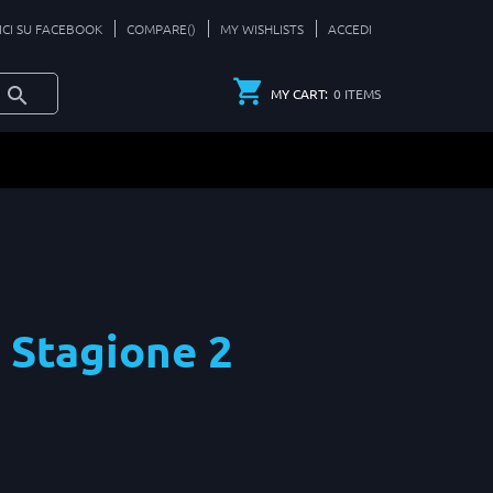
ICI SU FACEBOOK
COMPARE(
)
MY WISHLISTS
ACCEDI
0
ITEMS
MY CART:
 Stagione 2