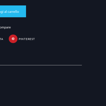
gi al carrello
compare
TA
PINTEREST