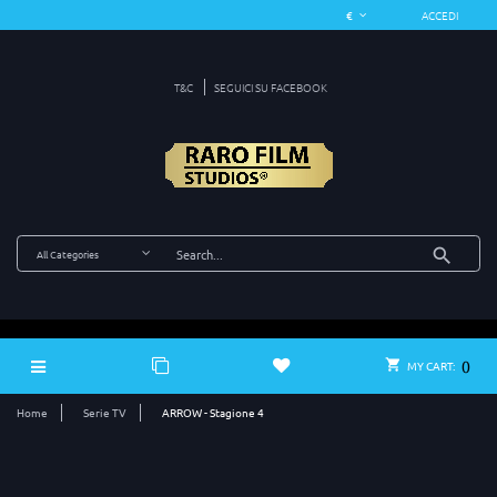
ACCEDI
T&C
SEGUICI SU FACEBOOK
0
MY CART:
Home
Serie TV
ARROW - Stagione 4