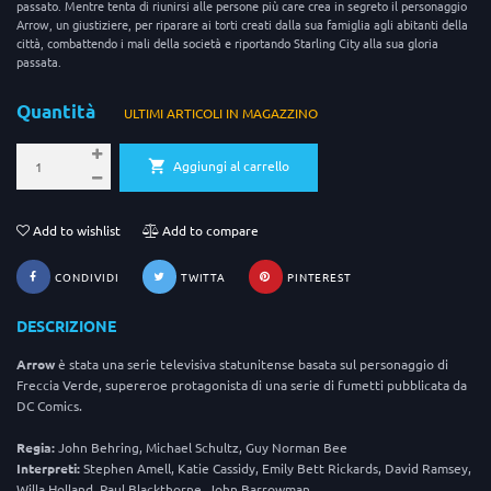
passato. Mentre tenta di riunirsi alle persone più care crea in segreto il personaggio
Arrow, un giustiziere, per riparare ai torti creati dalla sua famiglia agli abitanti della
città, combattendo i mali della società e riportando Starling City alla sua gloria
passata.
Quantità
ULTIMI ARTICOLI IN MAGAZZINO
Aggiungi al carrello
Add to wishlist
Add to compare
CONDIVIDI
TWITTA
PINTEREST
DESCRIZIONE
Arrow
è stata una serie televisiva statunitense basata sul personaggio di
Freccia Verde, supereroe protagonista di una serie di fumetti pubblicata da
DC Comics.
Regia:
John Behring, Michael Schultz, Guy Norman Bee
Interpreti:
Stephen Amell, Katie Cassidy, Emily Bett Rickards, David Ramsey,
Willa Holland, Paul Blackthorne, John Barrowman