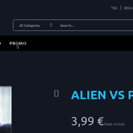
T&C
SEGU
O
PROMO
ALIEN VS
3,99 €
Tasse incluse