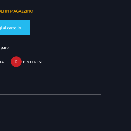
OLI IN MAGAZZINO
 al carrello
mpare
TA
PINTEREST