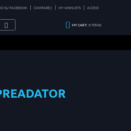
ICI SU FACEBOOK
COMPARE(
)
MY WISHLISTS
ACCEDI
0
ITEMS
MY CART:
 PREADATOR