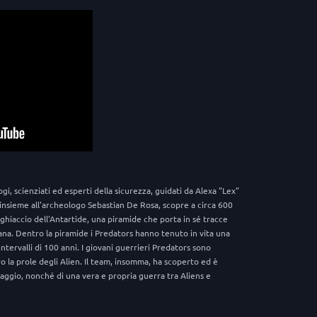
i, scienziati ed esperti della sicurezza, guidati da Alexa "Lex"
insieme all'archeologo Sebastian De Rosa, scopre a circa 600
i ghiaccio dell'Antartide, una piramide che porta in sé tracce
ana. Dentro la piramide i Predators hanno tenuto in vita una
tervalli di 100 anni. I giovani guerrieri Predators sono
la prole degli Alien. Il team, insomma, ha scoperto ed è
saggio, nonché di una vera e propria guerra tra Aliens e