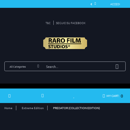
ACCEDI
T&C
SEGUICI SU FACEBOOK
0
MY CART:
Home
Extreme Edition
PREDATOR (COLLECTION EDITION)