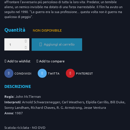
affrontare l'avversario più pericoloso di tutta la loro vita: Predator, un temibile
alieno, un nemico invisibile ma dotato di una forza inarrestabile. Il film ha avuto un
seguito nel 1990. "La guerra era la sua professione... questa volta non è guerra ma
qualcosa di peggio".
Quantità
NON DISPONIBILE
Aggiungi al carrello
Add to wishlist
Add to compare
CONDIVIDI
TWITTA
PINTEREST
DESCRIZIONE
Regia
: John McTiernan
Interpreti
: Arnold Schwarzenegger, Carl Weathers, Elpidia Carrillo, Bill Duke,
Sonny Landham, Richard Chaves, R. G. Armstrong, Jesse Ventura
Anno
: 1987
Scatola riciclata - NO DVD