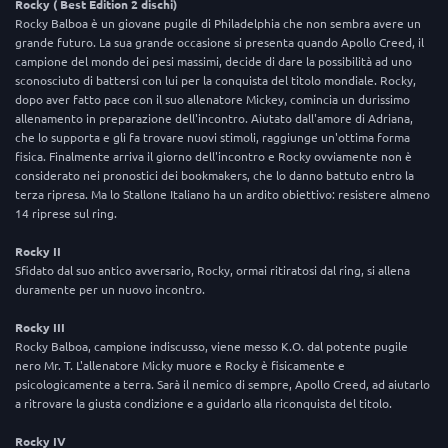
Rocky ( Best Edition 2 dischi)
Rocky Balboa è un giovane pugile di Philadelphia che non sembra avere un
grande futuro. La sua grande occasione si presenta quando Apollo Creed, il
campione del mondo dei pesi massimi, decide di dare la possibilità ad uno
sconosciuto di battersi con lui per la conquista del titolo mondiale. Rocky,
dopo aver fatto pace con il suo allenatore Mickey, comincia un durissimo
allenamento in preparazione dell'incontro. Aiutato dall'amore di Adriana,
che lo supporta e gli fa trovare nuovi stimoli, raggiunge un'ottima forma
fisica. Finalmente arriva il giorno dell'incontro e Rocky ovviamente non è
considerato nei pronostici dei bookmakers, che lo danno battuto entro la
terza ripresa. Ma lo Stallone Italiano ha un ardito obiettivo: resistere almeno
14 riprese sul ring.
Rocky II
Sfidato dal suo antico avversario, Rocky, ormai ritiratosi dal ring, si allena
duramente per un nuovo incontro.
Rocky III
Rocky Balboa, campione indiscusso, viene messo K.O. dal potente pugile
nero Mr. T. L'allenatore Micky muore e Rocky è fisicamente e
psicologicamente a terra. Sarà il nemico di sempre, Apollo Creed, ad aiutarlo
a ritrovare la giusta condizione e a guidarlo alla riconquista del titolo.
Rocky IV