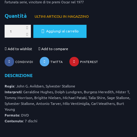
fortunata serie, vincitore di tre premi Oscar nel 1977
Quantità
ULTIMI ARTICOLI IN MAGAZZINO
Aggiungi al carrello
Add to wishlist
Add to compare
CONDIVIDI
TWITTA
PINTEREST
DESCRIZIONE
Regia
: John G. Avildsen, Sylvester Stallone
Interpreti
: Geraldine Hughes, Dolph Lundgren, Burgess Meredith, Mister T,
Tommy Morrison, Brigitte Nielsen, Michael Pataki, Talia Shire, Sage Stallone,
Sylvester Stallone, Antonio Tarver, Milo Ventimiglia, Carl Weathers, Burt
Young
Formato
: DVD
Contenuto
: 7 dischi