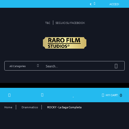
ACCEDI
T&C
SEGUICI SU FACEBOOK
0
MY CART:
Home
Drammatico
ROCKY - La Saga Completa