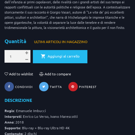
dall'infanzia ai primi capolavori, dalle rivalità con i grandi artisti del suo tempo ai
rapporti conflittuali con le autorità politiche e religiose dell'epoca. A contestualizzare
storicamente il suo racconto è Giorgio Vasari, autore di "Le vite de' più eccellenti
pittori, scultori e architettori", che narra di Michelangelo le imprese titaniche e le
opere gigantesche, la volontà di separare la luce dalle tenebre e di rendere
tridimensionale la pittura, la visionarietà architettonica e il gusto per il non finito.
Quantità
ULTIMI ARTICOLI IN MAGAZZINO
Aggiungi al carrello
Add to wishlist
Add to compare
CONDIVIDI
TWITTA
PINTEREST
DESCRIZIONE
Regia
: Emanuele Imbucci
Interpreti
: Enrico Lo Verso, Ivano Marescotti
Anno
: 2018
Supporto
: Blu-ray + Blu-ray Ultra HD 4K
Contenuto
: 2 dischi