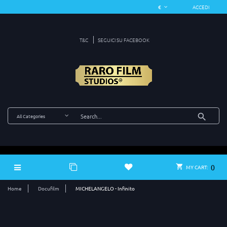
ACCEDI
T&C
SEGUICI SU FACEBOOK
0
MY CART:
Home
Docufilm
MICHELANGELO - Infinito