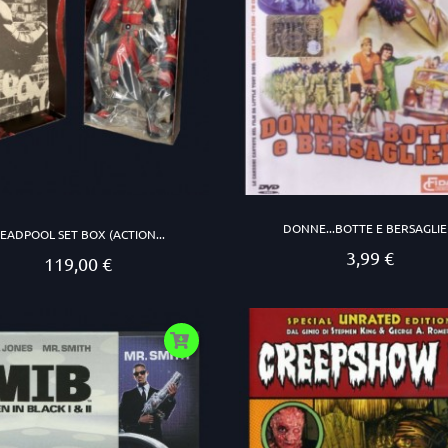
DONNE...BOTTE E BERSAGLIE
EADPOOL SET BOX (ACTION...
3,99 €
Prezzo
119,00 €
Prezzo