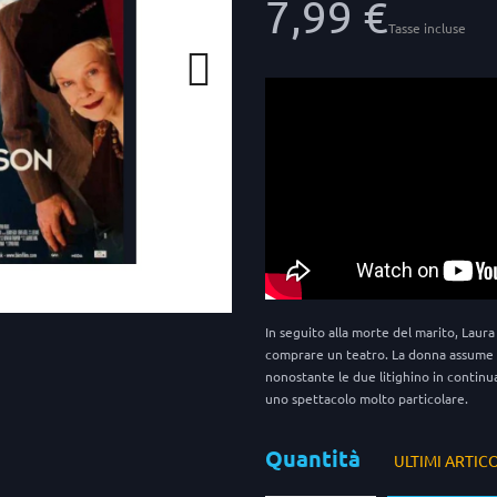
7,99 €
Tasse incluse
In seguito alla morte del marito, Lau
comprare un teatro. La donna assume co
nonostante le due litighino in continua
uno spettacolo molto particolare.
Quantità
ULTIMI ARTIC