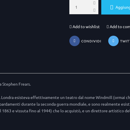
Aggiungi
Add to wishlist
Add to co
CONDIVIDI
TWIT
a Stephen Frears.
. A Londra esisteva effettivamente un teatro dal nome Windmill (ormai c
bardamenti durante la seconda guerra mondiale, e sono realmente esist
 1863 e vissuta fino al 1944) che lo acquistò, e un direttore artistico de