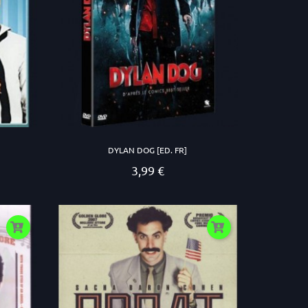
DYLAN DOG [ED. FR]
3,99 €
Prezzo