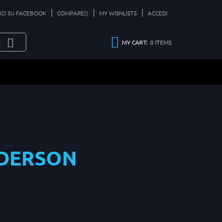
ICI SU FACEBOOK
COMPARE(
)
MY WISHLISTS
ACCEDI
0
ITEMS
MY CART:
DERSON