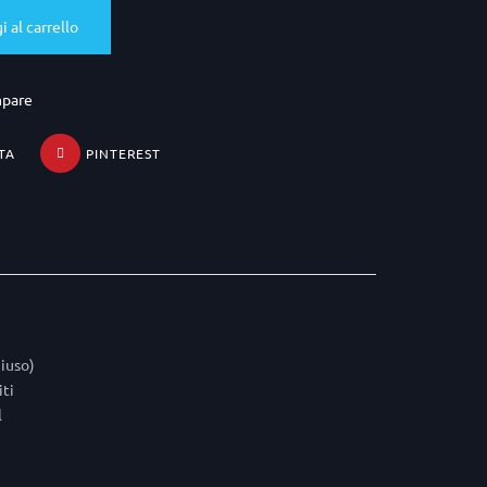
 al carrello
mpare
TA
PINTEREST
hiuso)
iti
l