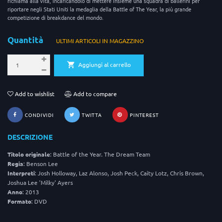
richiama alla vita, incaricandolo di mettere insieme una squadra di ballerini per
riportare negli Stati Uniti la medaglia della Battle of The Year, la più grande
competizione di breakdance del mondo.
Quantità
ULTIMI ARTICOLI IN MAGAZZINO
Aggiungi al carrello
Add to wishlist
Add to compare
CONDIVIDI
TWITTA
PINTEREST
DESCRIZIONE
Titolo originale
: Battle of the Year. The Dream Team
Regia
: Benson Lee
Interpreti
: Josh Holloway, Laz Alonso, Josh Peck, Caity Lotz, Chris Brown,
Joshua Lee 'Milky' Ayers
Anno
: 2013
Formato
: DVD