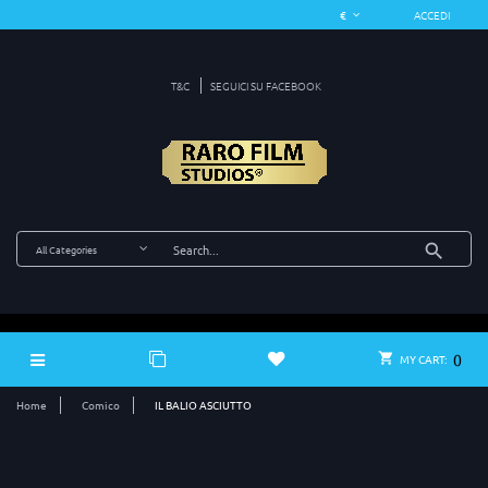
ACCEDI
T&C
SEGUICI SU FACEBOOK
0
MY CART:
Home
Comico
IL BALIO ASCIUTTO