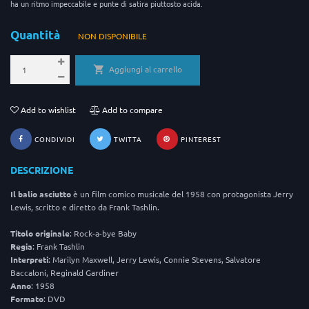
ha un ritmo impeccabile e punte di satira piuttosto acida.
Quantità
NON DISPONIBILE
Aggiungi al carrello
Add to wishlist
Add to compare
CONDIVIDI
TWITTA
PINTEREST
DESCRIZIONE
Il balio asciutto
è un film comico musicale del 1958 con protagonista Jerry
Lewis, scritto e diretto da Frank Tashlin.
Titolo
originale
: Rock-a-bye Baby
Regia
: Frank Tashlin
Interpreti
: Marilyn Maxwell, Jerry Lewis, Connie Stevens, Salvatore
Baccaloni, Reginald Gardiner
Anno
: 1958
Formato
: DVD