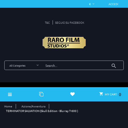
ACCEDI
T&C
SEGUICI SU FACEBOOK
0
MY CART:
Home
Azione/Avventura
TERMINATOR SALVATION (Skull Edition - Blu-ray T-600 )