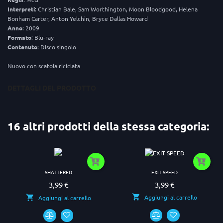
Interpreti
: Christian Bale, Sam Worthington, Moon Bloodgood, Helena
Bonham Carter, Anton Yelchin, Bryce Dallas Howard
Anno
: 2009
Formato
: Blu-ray
Contenuto
: Disco singolo
Nuovo con scatola riciclata
DETTAGLI DEL PRODOTTO
16 altri prodotti della stessa categoria:
EXIT SPEED
SHATTERED
3,99 €
3,99 €
Prezzo
Prezzo
Aggiungi al carrello
Aggiungi al carrello