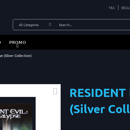
T&C
SEGU
O
PROMO
 (Silver Collection)
RESIDENT 
(Silver Col