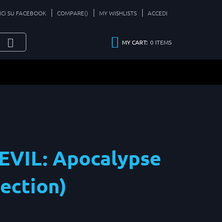
ICI SU FACEBOOK
COMPARE(
)
MY WISHLISTS
ACCEDI
0
ITEMS
MY CART:
EVIL: Apocalypse
lection)