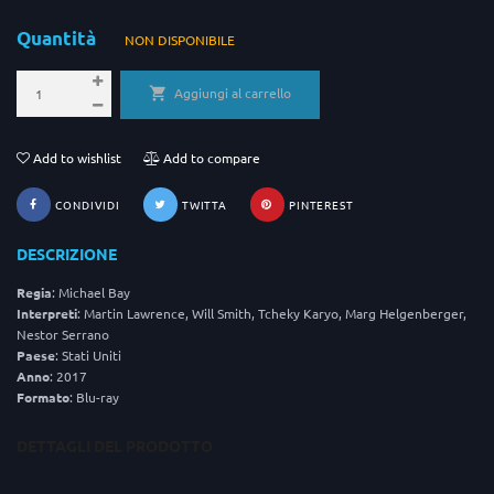
Quantità
NON DISPONIBILE
Aggiungi al carrello
Add to wishlist
Add to compare
CONDIVIDI
TWITTA
PINTEREST
DESCRIZIONE
Regia
: Michael Bay
Interpreti
: Martin Lawrence, Will Smith, Tcheky Karyo, Marg Helgenberger,
Nestor Serrano
Paese
: Stati Uniti
Anno
: 2017
Formato
: Blu-ray
DETTAGLI DEL PRODOTTO