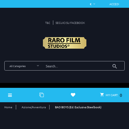
ACCEDI
T&C
SEGUICI SU FACEBOOK
0
MY CART:
Home
Azione/Avventura
BAD BOYS (Ed. Esclusiva Steelbook)