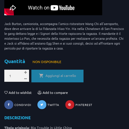
Jack Burton, camionista, accompagna l'amico ristoratore Wang Chi all'aeroporto,
dove deve arrivare la di lui fidanzata Miao Yin. Ma nella Chinatown di San Francisco
le gang dettano legge e i Signori della Morte rapiscono la ragazza. Il mandante è il
misterioso Lo Pan, che necessita della ragazza per realizzare un'arcana profezia. Chi
e Jack si affidano all'anziano Egg Shen e ai suoi consigli, decisi ad affrontare ogni
pericolo pur di riportare la ragazza a casa.
Quantità
NON DISPONIBILE
Aggiungi al carrello
Add to wishlist
Add to compare
CONDIVIDI
TWITTA
PINTEREST
DESCRIZIONE
Titolo originale
: Big Trouble in Little China