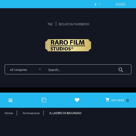
ACCEDI
T&C
SEGUICI SU FACEBOOK
0
MY CART:
Home
Animazione
IL LADRO DI BAGHDAD